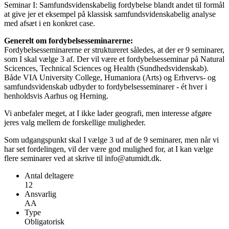
Seminar I: Samfundsvidenskabelig fordybelse blandt andet til formål
at give jer et eksempel på klassisk samfundsvidenskabelig analyse
med afsæt i en konkret case.
Generelt om fordybelsesseminarerne:
Fordybelsesseminarerne er struktureret således, at der er 9 seminarer,
som I skal vælge 3 af. Der vil være et fordybelsesseminar på Natural
Scicences, Technical Sciences og Health (Sundhedsvidenskab).
Både VIA University College, Humaniora (Arts) og Erhvervs- og
samfundsvidenskab udbyder to fordybelsesseminarer - ét hver i
henholdsvis Aarhus og Herning.
Vi anbefaler meget, at I ikke lader geografi, men interesse afgøre
jeres valg mellem de forskellige muligheder.
Som udgangspunkt skal I vælge 3 ud af de 9 seminarer, men når vi
har set fordelingen, vil der være god mulighed for, at I kan vælge
flere seminarer ved at skrive til info@atumidt.dk.
Antal deltagere
12
Ansvarlig
AA
Type
Obligatorisk