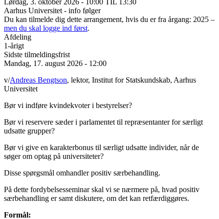
Lørdag, 3. oktober 2026 - 10:00 TIL 13:30
Aarhus Universitet - info følger
Du kan tilmelde dig dette arrangement, hvis du er fra årgang: 2025 –
men du skal logge ind først
.
Afdeling
1-årigt
Sidste tilmeldingsfrist
Mandag, 17. august 2026 - 12:00
v/
Andreas Bengtson
, lektor, Institut for Statskundskab, Aarhus
Universitet
Bør vi indføre kvindekvoter i bestyrelser?
Bør vi reservere sæder i parlamentet til repræsentanter for særligt
udsatte grupper?
Bør vi give en karakterbonus til særligt udsatte individer, når de
søger om optag på universiteter?
Disse spørgsmål omhandler positiv særbehandling.
På dette fordybelsesseminar skal vi se nærmere på, hvad positiv
særbehandling er samt diskutere, om det kan retfærdiggøres.
Formål: