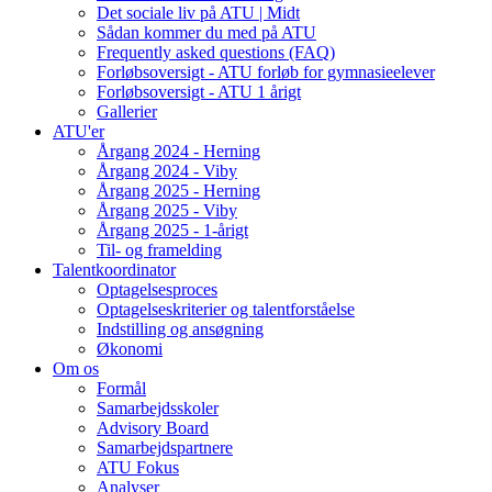
Det sociale liv på ATU | Midt
Sådan kommer du med på ATU
Frequently asked questions (FAQ)
Forløbsoversigt - ATU forløb for gymnasieelever
Forløbsoversigt - ATU 1 årigt
Gallerier
ATU'er
Årgang 2024 - Herning
Årgang 2024 - Viby
Årgang 2025 - Herning
Årgang 2025 - Viby
Årgang 2025 - 1-årigt
Til- og framelding
Talentkoordinator
Optagelsesproces
Optagelseskriterier og talentforståelse
Indstilling og ansøgning
Økonomi
Om os
Formål
Samarbejdsskoler
Advisory Board
Samarbejdspartnere
ATU Fokus
Analyser