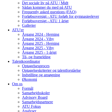
Det sociale liv på ATU | Midt
Sådan kommer du med på ATU
Frequently asked questions (FAQ)
Forløbsoversigt - ATU forløb for gymnasieelever
Forløbsoversigt - ATU 1 årigt
Gallerier
ATU'er
Årgang 2024 - Herning
Årgang 2024 - Viby
Årgang 2025 - Herning
Årgang 2025 - Viby
Årgang 2025 - 1-årigt
Til- og framelding
Talentkoordinator
Optagelsesproces
Optagelseskriterier og talentforståelse
Indstilling og ansøgning
Økonomi
Om os
Formål
Samarbejdsskoler
Advisory Board
Samarbejdspartnere
ATU Fokus
Analyser