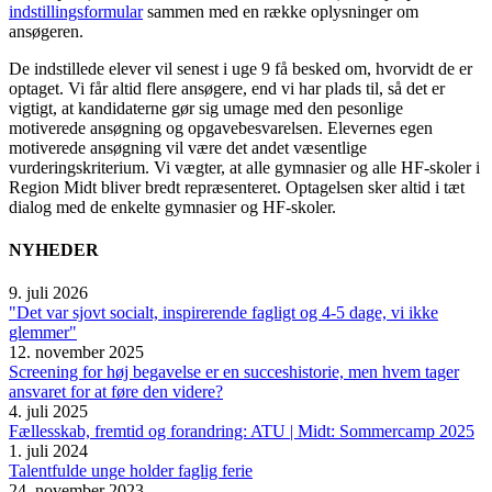
indstillingsformular
sammen med en række oplysninger om
ansøgeren.
De indstillede elever vil senest i uge 9 få besked om, hvorvidt de er
optaget. Vi får altid flere ansøgere, end vi har plads til, så det er
vigtigt, at kandidaterne gør sig umage med den pesonlige
motiverede ansøgning og opgavebesvarelsen. Elevernes egen
motiverede ansøgning vil være det andet væsentlige
vurderingskriterium. Vi vægter, at alle gymnasier og alle HF-skoler i
Region Midt bliver bredt repræsenteret. Optagelsen sker altid i tæt
dialog med de enkelte gymnasier og HF-skoler.
NYHEDER
9. juli 2026
"Det var sjovt socialt, inspirerende fagligt og 4-5 dage, vi ikke
glemmer"
12. november 2025
Screening for høj begavelse er en succeshistorie, men hvem tager
ansvaret for at føre den videre?
4. juli 2025
Fællesskab, fremtid og forandring: ATU | Midt: Sommercamp 2025
1. juli 2024
Talentfulde unge holder faglig ferie
24. november 2023