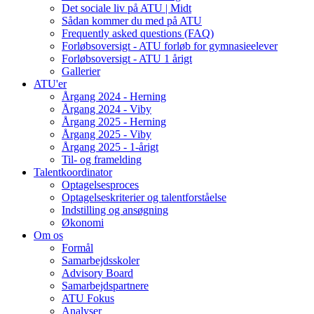
Det sociale liv på ATU | Midt
Sådan kommer du med på ATU
Frequently asked questions (FAQ)
Forløbsoversigt - ATU forløb for gymnasieelever
Forløbsoversigt - ATU 1 årigt
Gallerier
ATU'er
Årgang 2024 - Herning
Årgang 2024 - Viby
Årgang 2025 - Herning
Årgang 2025 - Viby
Årgang 2025 - 1-årigt
Til- og framelding
Talentkoordinator
Optagelsesproces
Optagelseskriterier og talentforståelse
Indstilling og ansøgning
Økonomi
Om os
Formål
Samarbejdsskoler
Advisory Board
Samarbejdspartnere
ATU Fokus
Analyser