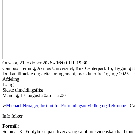
Onsdag, 21. oktober 2026 - 16:00 TIL 19:30
Campus Herning, Aarhus Universitet, Birk Centerpark 15, Bygning 8
Du kan tilmelde dig dette arrangement, hvis du er fra årgang: 2025 –
Afdeling
1-årigt
Sidste tilmeldingsfrist
Mandag, 17. august 2026 - 12:00
v/
Michael Nørager
,
Institut for Forretningsudvikling og Teknologi
, C
Info følger
Formål:
Seminar K: Fordybelse på erhvervs- og samfundsvidenskab har blandt a