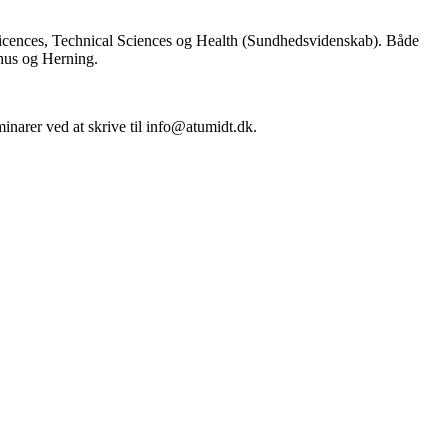
 Scicences, Technical Sciences og Health (Sundhedsvidenskab). Både
rhus og Herning.
inarer ved at skrive til info@atumidt.dk.