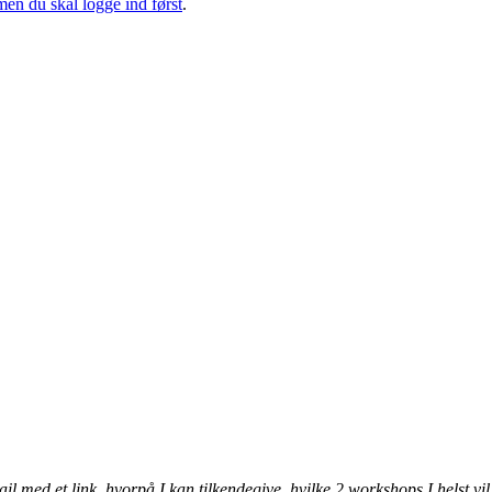
men du skal logge ind først
.
il med et link, hvorpå I kan tilkendegive, hvilke 2 workshops I helst vil 