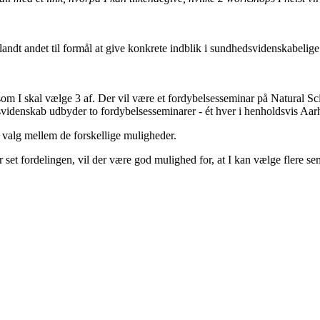
ndt andet til formål at give konkrete indblik i sundhedsvidenskabelige
, som I skal vælge 3 af. Der vil være et fordybelsesseminar på Natural
idenskab udbyder to fordybelsesseminarer - ét hver i henholdsvis Aa
s valg mellem de forskellige muligheder.
set fordelingen, vil der være god mulighed for, at I kan vælge flere sem