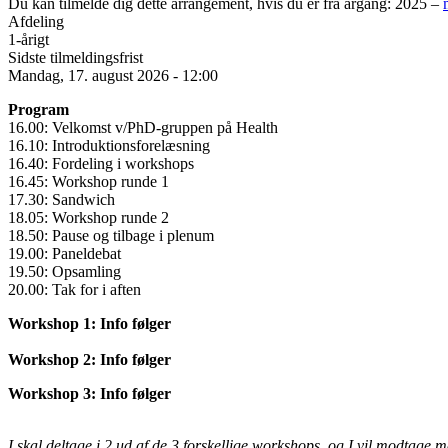
Du kan tilmelde dig dette arrangement, hvis du er fra årgang: 2025 –
Afdeling
1-årigt
Sidste tilmeldingsfrist
Mandag, 17. august 2026 - 12:00
Program
16.00: Velkomst v/PhD-gruppen på Health
16.10: Introduktionsforelæsning
16.40: Fordeling i workshops
16.45: Workshop runde 1
17.30: Sandwich
18.05: Workshop runde 2
18.50: Pause og tilbage i plenum
19.00: Paneldebat
19.50: Opsamling
20.00: Tak for i aften
Workshop 1: Info følger
Workshop 2: Info følger
Workshop 3: Info følger
I skal deltage i 2 ud af de 3 forskellige workshops, og I vil modtage ma