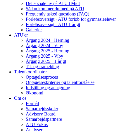
Det sociale liv på ATU | Midt
Sådan kommer du med på ATU
Frequently asked questions (FAQ)
Forløbsoversigt - ATU forløb for gymnasieelever
Forløbsoversigt - ATU 1 årigt
Gallerier
ATU'er
Årgang 2024 - Herning
Årgang 2024 - Viby
Årgang 2025 - Herning
Årgang 2025 - Viby
Årgang 2025 - 1-årigt
Til- og framelding
Talentkoordinator
Optagelsesproces
Optagelseskriterier og talentforståelse
Indstilling og ansøgning
Økonomi
Om os
Formål
Samarbejdsskoler
Advisory Board
Samarbejdspartnere
ATU Fokus
Analyser