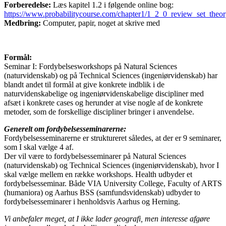
Forberedelse:
Læs kapitel 1.2 i følgende online bog:
https://www.probabilitycourse.com/chapter1/1_2_0_review_set_theo
Medbring:
Computer, papir, noget at skrive med
Formål:
Seminar I: Fordybelsesworkshops på Natural Sciences
(naturvidenskab) og på Technical Sciences (ingeniørvidenskab) har
blandt andet til formål at give konkrete indblik i de
naturvidenskabelige og ingeniørvidenskabelige discipliner med
afsæt i konkrete cases og herunder at vise nogle af de konkrete
metoder, som de forskellige discipliner bringer i anvendelse.
Generelt om fordybelsesseminarerne:
Fordybelsesseminarerne er struktureret således, at der er 9 seminarer,
som I skal vælge 4 af.
Der vil være to fordybelsesseminarer på Natural Sciences
(naturvidenskab) og Technical Sciences (ingeniørvidenskab), hvor I
skal vælge mellem en række workshops. Health udbyder et
fordybelsesseminar. Både VIA University College, Faculty of ARTS
(humaniora) og Aarhus BSS (samfundsvidenskab) udbyder to
fordybelsesseminarer i henholdsvis Aarhus og Herning.
Vi anbefaler meget, at I ikke lader geografi, men interesse afgøre