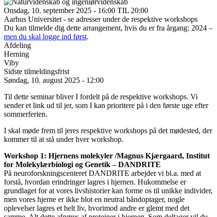
Onsdag, 10. september 2025 - 16:00 TIL 20:00
Aarhus Universitet - se adresser under de respektive workshops
Du kan tilmelde dig dette arrangement, hvis du er fra årgang: 2024 –
men du skal logge ind først
.
Afdeling
Herning
Viby
Sidste tilmeldingsfrist
Søndag, 10. august 2025 - 12:00
Til dette seminar bliver I fordelt på de respektive workshops. Vi
sender et link ud til jer, som I kan prioritere på i den første uge efter
sommerferien.
I skal møde frem til jeres respektive workshops på det mødested, der
kommer til at stå under hver workshop.
Workshop 1: Hjernens molekyler /Magnus Kjærgaard, Institut
for Molekylærbiologi og Genetik – DANDRITE
På neuroforskningscenteret DANDRITE arbejder vi bl.a. med at
forstå, hvordan erindringer lagres i hjernen. Hukommelse er
grundlaget for at vores livshistorier kan forme os til unikke individer,
men vores hjerne er ikke blot en neutral båndoptager, nogle
oplevelser lagres et helt liv, hvorimod andre er glemt med det
samme. Alt dette afgøres af proteiner i hjernen. Som deltager vil du