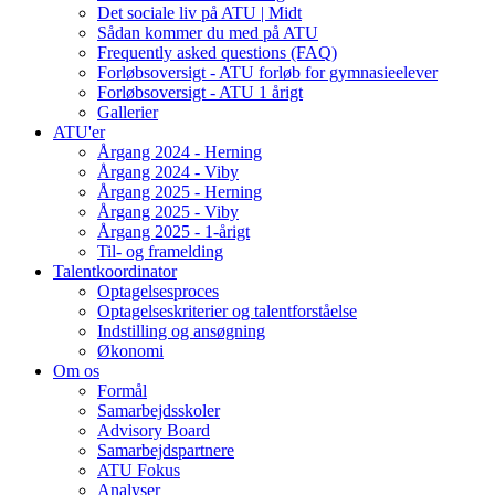
Det sociale liv på ATU | Midt
Sådan kommer du med på ATU
Frequently asked questions (FAQ)
Forløbsoversigt - ATU forløb for gymnasieelever
Forløbsoversigt - ATU 1 årigt
Gallerier
ATU'er
Årgang 2024 - Herning
Årgang 2024 - Viby
Årgang 2025 - Herning
Årgang 2025 - Viby
Årgang 2025 - 1-årigt
Til- og framelding
Talentkoordinator
Optagelsesproces
Optagelseskriterier og talentforståelse
Indstilling og ansøgning
Økonomi
Om os
Formål
Samarbejdsskoler
Advisory Board
Samarbejdspartnere
ATU Fokus
Analyser