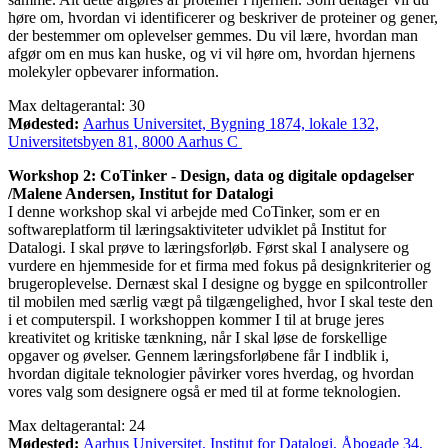
høre om, hvordan vi identificerer og beskriver de proteiner og gener,
der bestemmer om oplevelser gemmes. Du vil lære, hvordan man
afgør om en mus kan huske, og vi vil høre om, hvordan hjernens
molekyler opbevarer information.
Max deltagerantal: 30
Mødested:
Aarhus Universitet, Bygning 1874, lokale 132,
Universitetsbyen 81, 8000 Aarhus C
Workshop 2: CoTinker - Design, data og digitale opdagelser
/Malene Andersen, Institut for Datalogi
I denne workshop skal vi arbejde med CoTinker, som er en
softwareplatform til læringsaktiviteter udviklet på Institut for
Datalogi. I skal prøve to læringsforløb. Først skal I analysere og
vurdere en hjemmeside for et firma med fokus på designkriterier og
brugeroplevelse. Dernæst skal I designe og bygge en spilcontroller
til mobilen med særlig vægt på tilgængelighed, hvor I skal teste den
i et computerspil. I workshoppen kommer I til at bruge jeres
kreativitet og kritiske tænkning, når I skal løse de forskellige
opgaver og øvelser. Gennem læringsforløbene får I indblik i,
hvordan digitale teknologier påvirker vores hverdag, og hvordan
vores valg som designere også er med til at forme teknologien.
Max deltagerantal: 24
Mødested:
Aarhus Universitet, Institut for Datalogi, Åbogade 34,