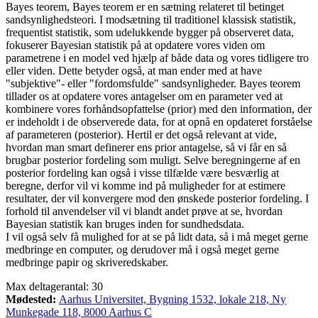
Bayes teorem, Bayes teorem er en sætning relateret til betinget
sandsynlighedsteori. I modsætning til traditionel klassisk statistik,
frequentist statistik, som udelukkende bygger på observeret data,
fokuserer Bayesian statistik på at opdatere vores viden om
parametrene i en model ved hjælp af både data og vores tidligere tro
eller viden. Dette betyder også, at man ender med at have
"subjektive"- eller "fordomsfulde" sandsynligheder. Bayes teorem
tillader os at opdatere vores antagelser om en parameter ved at
kombinere vores forhåndsopfattelse (prior) med den information, der
er indeholdt i de observerede data, for at opnå en opdateret forståelse
af parameteren (posterior). Hertil er det også relevant at vide,
hvordan man smart definerer ens prior antagelse, så vi får en så
brugbar posterior fordeling som muligt. Selve beregningerne af en
posterior fordeling kan også i visse tilfælde være besværlig at
beregne, derfor vil vi komme ind på muligheder for at estimere
resultater, der vil konvergere mod den ønskede posterior fordeling. I
forhold til anvendelser vil vi blandt andet prøve at se, hvordan
Bayesian statistik kan bruges inden for sundhedsdata.
I vil også selv få mulighed for at se på lidt data, så i må meget gerne
medbringe en computer, og derudover må i også meget gerne
medbringe papir og skriveredskaber.
Max deltagerantal: 30
Mødested:
Aarhus Universitet, Bygning 1532, lokale 218, Ny
Munkegade 118, 8000 Aarhus C