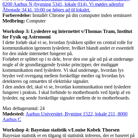
8200 Aarhus N (bygning 5341, lokale 014). Vi mødes udenfor
Åbogade 34 kl. 16:00 og følges ad til lokalet.
Forberedelse:
Installér Chrome på din comnputer inden seminaret
Medbring:
Computer
Workshop 3: Lysledere og internettet v/Thomas Tram, Institut
for Fysik og Astronomi
I dette forløb skal vi se, hvordan fysikken spiller en central rolle for
kommunikation igennem lysledere, hvilket blandt andet er essentielt
for den måde internettet fungerer på.
Forløbet er splittet op i to dele, hvor den ene går ud på at undersøge
nogle af de grundlæggende fysiske principper, der muliggør
kommunikation med lysledere. Vi skal undersøge, hvordan lys
bryder ved overgang mellem forskellige medier og hvordan lys
detekteres og omsættes til elektriske signaler.
I den anden del, skal vi se, hvordan kommunikation med lysledere
fungerer i praksis. I skal forbinde to motherboards ved hjælp af en
lysleder, og sende forskellige signaler mellem de to motherboards.
Max deltagerantal: 24
Mødested:
Aarhus Universitet, Bygning 1522, lokale 211, 8000
Aarhus C
Workshop 4: Bayesian statistik v/Louise Kobek Thorsen
Bayesian statistik er en tilgang til statistisk inferens, der er baseret på