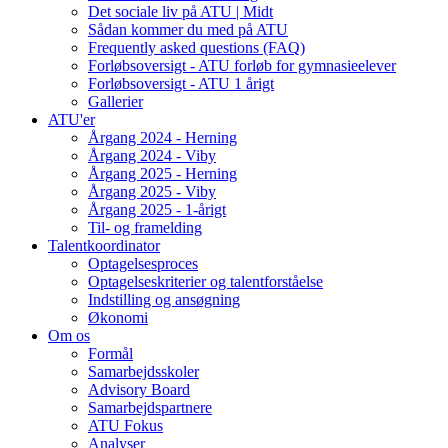
Det sociale liv på ATU | Midt
Sådan kommer du med på ATU
Frequently asked questions (FAQ)
Forløbsoversigt - ATU forløb for gymnasieelever
Forløbsoversigt - ATU 1 årigt
Gallerier
ATU'er
Årgang 2024 - Herning
Årgang 2024 - Viby
Årgang 2025 - Herning
Årgang 2025 - Viby
Årgang 2025 - 1-årigt
Til- og framelding
Talentkoordinator
Optagelsesproces
Optagelseskriterier og talentforståelse
Indstilling og ansøgning
Økonomi
Om os
Formål
Samarbejdsskoler
Advisory Board
Samarbejdspartnere
ATU Fokus
Analyser