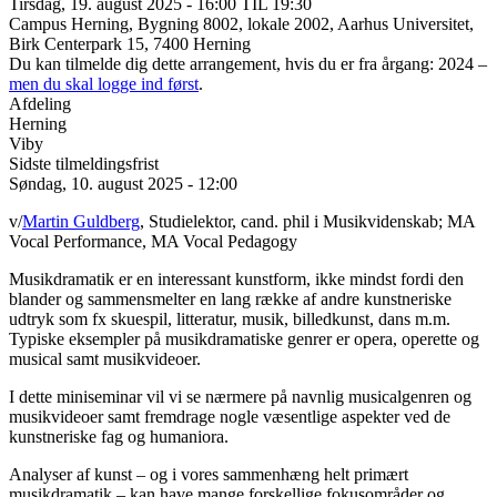
Tirsdag, 19. august 2025 - 16:00 TIL 19:30
Campus Herning, Bygning 8002, lokale 2002, Aarhus Universitet,
Birk Centerpark 15, 7400 Herning
Du kan tilmelde dig dette arrangement, hvis du er fra årgang: 2024 –
men du skal logge ind først
.
Afdeling
Herning
Viby
Sidste tilmeldingsfrist
Søndag, 10. august 2025 - 12:00
v/
Martin Guldberg
, Studielektor, cand. phil i Musikvidenskab; MA
Vocal Performance, MA Vocal Pedagogy
Musikdramatik er en interessant kunstform, ikke mindst fordi den
blander og sammensmelter en lang række af andre kunstneriske
udtryk som fx skuespil, litteratur, musik, billedkunst, dans m.m.
Typiske eksempler på musikdramatiske genrer er opera, operette og
musical samt musikvideoer.
I dette miniseminar vil vi se nærmere på navnlig musicalgenren og
musikvideoer samt fremdrage nogle væsentlige aspekter ved de
kunstneriske fag og humaniora.
Analyser af kunst – og i vores sammenhæng helt primært
musikdramatik – kan have mange forskellige fokusområder og