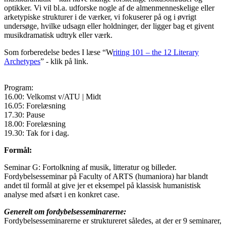
optikker. Vi vil bl.a. udforske nogle af de almenmenneskelige eller
arketypiske strukturer i de værker, vi fokuserer på og i øvrigt
undersøge, hvilke udsagn eller holdninger, der ligger bag et givent
musikdramatisk udtryk eller værk.
Som forberedelse bedes I læse “W
riting 101 – the 12 Literary
Archetypes
” - klik på link.
Program:
16.00: Velkomst v/ATU | Midt
16.05: Forelæsning
17.30: Pause
18.00: Forelæsning
19.30: Tak for i dag.
Formål:
Seminar G: Fortolkning af musik, litteratur og billeder.
Fordybelsesseminar på Faculty of ARTS (humaniora) har blandt
andet til formål at give jer et eksempel på klassisk humanistisk
analyse med afsæt i en konkret case.
Generelt om fordybelsesseminarerne:
Fordybelsesseminarerne er struktureret således, at der er 9 seminarer,