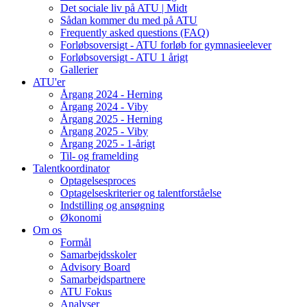
Det sociale liv på ATU | Midt
Sådan kommer du med på ATU
Frequently asked questions (FAQ)
Forløbsoversigt - ATU forløb for gymnasieelever
Forløbsoversigt - ATU 1 årigt
Gallerier
ATU'er
Årgang 2024 - Herning
Årgang 2024 - Viby
Årgang 2025 - Herning
Årgang 2025 - Viby
Årgang 2025 - 1-årigt
Til- og framelding
Talentkoordinator
Optagelsesproces
Optagelseskriterier og talentforståelse
Indstilling og ansøgning
Økonomi
Om os
Formål
Samarbejdsskoler
Advisory Board
Samarbejdspartnere
ATU Fokus
Analyser